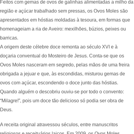
Feitos com gemas de ovos de galinhas alimentadas a milho da
região e açúcar trabalhado sem pressas, os Ovos Moles são
apresentados em hóstias moldadas à tesoura, em formas que
homenageiam a ria de Aveiro: mexilhões, búzios, peixes ou
barricas.
A origem deste célebre doce remonta ao século XVI e à
doçaria conventual do Mosteiro de Jesus. Conta-se que os
Ovos Moles nasceram em segredo, pelas mãos de uma freira
obrigada a jejuar e que, às escondidas, misturou gemas de
ovos com açúcar, escondendo o doce junto das hóstias.
Quando alguém o descobriu ouviu-se por todo o convento:
“Milagre!”, pois um doce tão delicioso só podia ser obra de
Deus.
A receita original atravessou séculos, entre manuscritos
religiosos e receituários laicos. Em 2009, os Ovos Moles