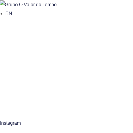
o
EN
n
t
e
n
t
Instagram