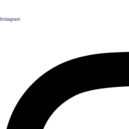
m
a
Instagram